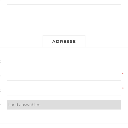
ADRESSE
:
*
:
*
:
: