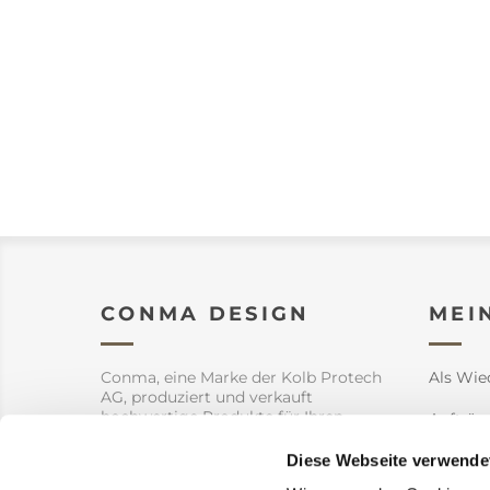
CONMA DESIGN
MEI
Conma, eine Marke der Kolb Protech
Als Wie
AG, produziert und verkauft
hochwertige Produkte für Ihren
Aufträg
Garten aber auch Innendekoration.
Diese Webseite verwende
Adresse