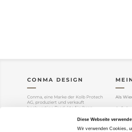
CONMA DESIGN
MEI
Conma, eine Marke der Kolb Protech
Als Wie
AG, produziert und verkauft
hochwertige Produkte für Ihren
Aufträg
Garten aber auch Innendekoration.
Diese Webseite verwende
Adresse
Wir verwenden Cookies, um
Warenk