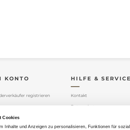
N KONTO
HILFE & SERVIC
derverkäufer registrieren
Kontakt
e
Datenschutz
t Cookies
n
Impressum
 Inhalte und Anzeigen zu personalisieren, Funktionen für sozia
orb
AGB