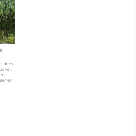
50
it dem
ucker.
hen
ssenen