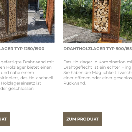
AGER TYP 1250/1900
DRAHTHOLZLAGER TYP 500/15
 gefertigte Drahtwand mit
Das Holzlager in Kombination m
en Holzlager bietet einen
Drahtgeflecht ist ein echter Hing
k und nahe einem
Sie haben die Möglichkeit zwisc
itioniert, das Holz schnell
einer offenen oder einer geschlo
 Holzlagereinsatz ist
Rückwand.
oder geschlossen
UKT
ZUM PRODUKT