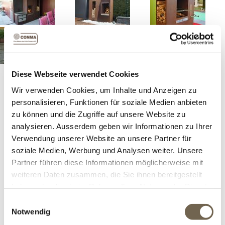
Unsere Stärke liegt vor allem in der Umsetzung spezieller
Diese Webseite verwendet Cookies
Feuerstellen. Gerne entwerfen wir auch für Sie eine zu
Wir verwenden Cookies, um Inhalte und Anzeigen zu
Ihnen passende Feuerstelle.
personalisieren, Funktionen für soziale Medien anbieten
zu können und die Zugriffe auf unsere Website zu
analysieren. Ausserdem geben wir Informationen zu Ihrer
Verwendung unserer Website an unsere Partner für
Offerte anfordern
soziale Medien, Werbung und Analysen weiter. Unsere
Partner führen diese Informationen möglicherweise mit
weiteren Daten zusammen, die Sie ihnen bereitgestellt
haben oder die sie im Rahmen Ihrer Nutzung der Dienste
gesammelt haben.
Einwilligungsauswahl
OFFERTANFRAGE
Notwendig