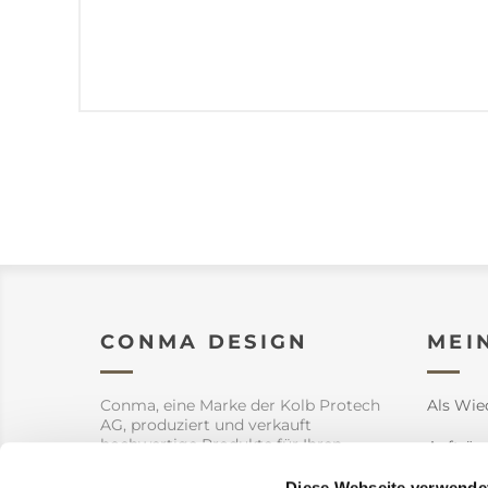
CONMA DESIGN
MEI
Conma, eine Marke der Kolb Protech
Als Wie
AG, produziert und verkauft
hochwertige Produkte für Ihren
Aufträg
Garten aber auch Innendekoration.
Diese Webseite verwende