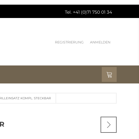
Tel. +41 (0)71 750 01 34
REGISTRIERUNG
ANMELDEN
RILLEINSATZ KOMPL. STECKBAR
AR