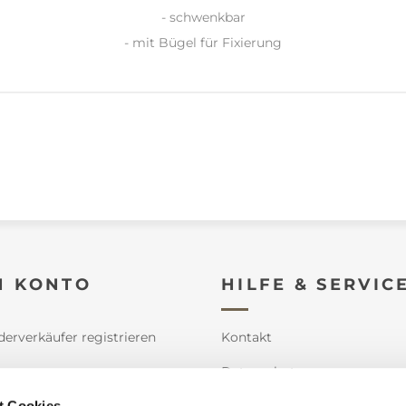
- schwenkbar
- mit Bügel für Fixierung
N KONTO
HILFE & SERVIC
derverkäufer registrieren
Kontakt
e
Datenschutz
t Cookies