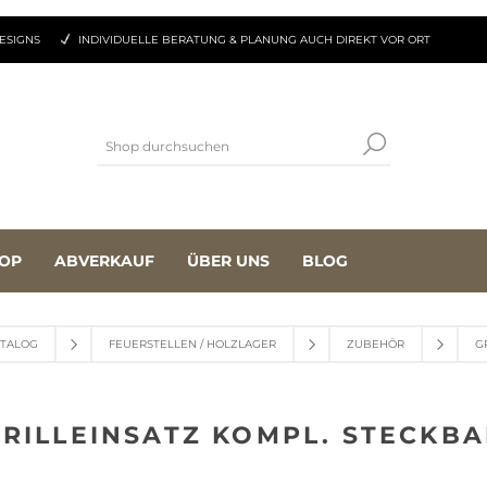
ESIGNS
INDIVIDUELLE BERATUNG & PLANUNG AUCH DIREKT VOR ORT
OP
ABVERKAUF
ÜBER UNS
BLOG
TALOG
FEUERSTELLEN / HOLZLAGER
ZUBEHÖR
G
RILLEINSATZ KOMPL. STECKB