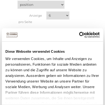
Anzeige
pro Seite
Diese Webseite verwendet Cookies
Wir verwenden Cookies, um Inhalte und Anzeigen zu
personalisieren, Funktionen für soziale Medien anbieten
zu können und die Zugriffe auf unsere Website zu
analysieren. Ausserdem geben wir Informationen zu Ihrer
TISCH UND BANK MIT STAHLFUSS
Verwendung unserer Website an unsere Partner für
soziale Medien, Werbung und Analysen weiter. Unsere
Robuste Sitzgarnitur für gemütliches
Partner führen diese Informationen möglicherweise mit
Beisammensein.
weiteren Daten zusammen, die Sie ihnen bereitgestellt
haben oder die sie im Rahmen Ihrer Nutzung der Dienste