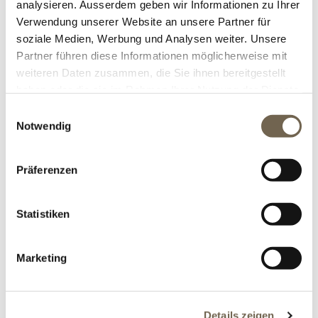
analysieren. Ausserdem geben wir Informationen zu Ihrer
Tags:
brunnen
,
wasserspiel
Verwendung unserer Website an unsere Partner für
soziale Medien, Werbung und Analysen weiter. Unsere
Kategorien:
Aktuelles
Partner führen diese Informationen möglicherweise mit
weiteren Daten zusammen, die Sie ihnen bereitgestellt
haben oder die sie im Rahmen Ihrer Nutzung der Dienste
EINEN KOMMENTAR HINTERLASSEN
gesammelt haben.
Einwilligungsauswahl
Notwendig
Präferenzen
Statistiken
Marketing
Details zeigen