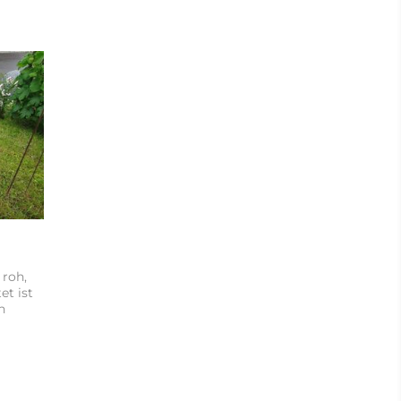
 roh,
et ist
n