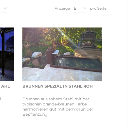
6
Anzeige
pro Seite
TAHL
BRUNNEN SPEZIAL IN STAHL ROH
l
Brunnen aus rohem Stahl mit der
e
typischen orange-braunen Farbe
harmonieren gut mit dem grün der
Bepflanzung.