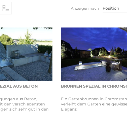
Position
Anzeigen nach
EZIAL AUS BETON
BRUNNEN SPEZIAL IN CHROMS
igungen aus Beton,
Ein Gartenbrunnen in Chromstah
it den verschiedensten
verleiht dem Garten eine gewiss
ügen sich sehr gut in den
Eleganz.