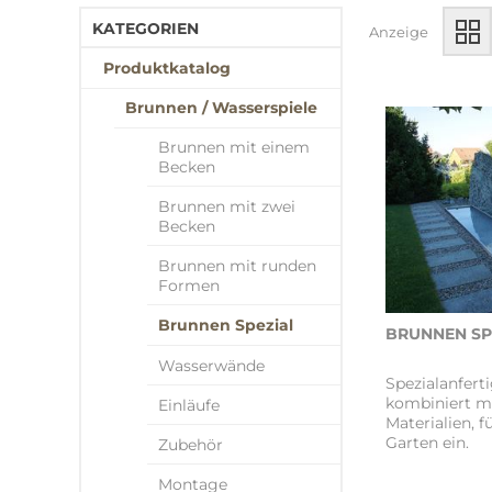
KATEGORIEN
Anzeige
Produktkatalog
Brunnen / Wasserspiele
Brunnen mit einem
Becken
Brunnen mit zwei
Becken
Brunnen mit runden
Formen
Brunnen Spezial
BRUNNEN SP
Wasserwände
Spezialanfert
kombiniert m
Einläufe
Materialien, f
Garten ein.
Zubehör
Montage