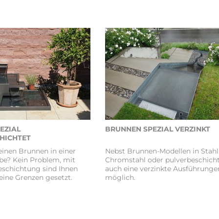
EZIAL
BRUNNEN SPEZIAL VERZINKT
HICHTET
inen Brunnen in einer
Nebst Brunnen-Modellen in Stahl
rbe? Kein Problem, mit
Chromstahl oder pulverbeschicht
eschichtung sind Ihnen
auch eine verzinkte Ausführunge
keine Grenzen gesetzt.
möglich.