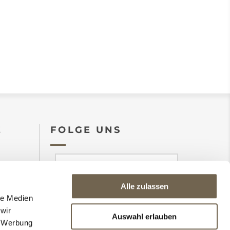
E
FOLGE UNS
Alle zulassen
le Medien
abonnieren
abbestellen
wir
Auswahl erlauben
Ich stimme den
, Werbung
zu
Datenschutzbedingungen