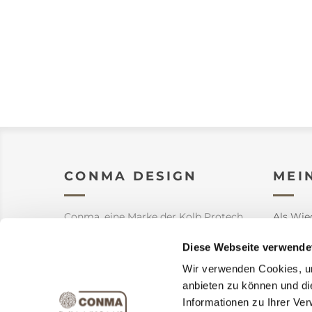
CONMA DESIGN
MEI
Conma, eine Marke der Kolb Protech
Als Wie
AG, produziert und verkauft
hochwertige Produkte für Ihren
Aufträg
Diese Webseite verwende
Garten aber auch Innendekoration.
Wir verwenden Cookies, um
Adresse
anbieten zu können und di
Warenk
Informationen zu Ihrer Ve