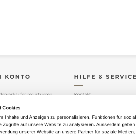
N KONTO
HILFE & SERVIC
derverkäufer registrieren
Kontakt
e
Datenschutz
t Cookies
 Inhalte und Anzeigen zu personalisieren, Funktionen für sozia
n
Impressum
e Zugriffe auf unsere Website zu analysieren. Ausserdem geben 
orb
AGB
rwendung unserer Website an unsere Partner für soziale Medien