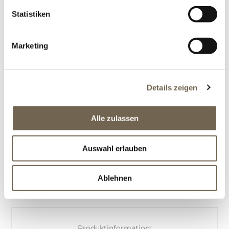
Statistiken
Marketing
CHF 330.00
Details zeigen
Alle zulassen
Auswahl erlauben
BESCHREIBUNG
Ablehnen
OFFERTANFRAGE
Produktinformation: