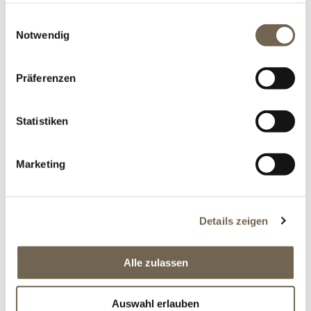
gesammelt haben.
Einwilligungsauswahl
Notwendig
CHF 6'180.00
Präferenzen
Statistiken
Marketing
BESCHREIBUNG
Details zeigen
OFFERTANFRAGE
Alle zulassen
Der Betonbrunnen mit Wasserschütte kombiniert
Auswahl erlauben