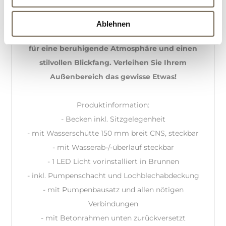
robusten Beton mit einer eleganten
Wasserschütte aus Chromstahl (150 mm).
Ablehnen
Ideal für moderne Gärten oder Terrassen, sorgt es
für eine beruhigende Atmosphäre und einen
stilvollen Blickfang. Verleihen Sie Ihrem
Außenbereich das gewisse Etwas!
Produktinformation:
- Becken inkl. Sitzgelegenheit
- mit Wasserschütte 150 mm breit CNS, steckbar
- mit Wasserab-/-überlauf steckbar
- 1 LED Licht vorinstalliert in Brunnen
- inkl. Pumpenschacht und Lochblechabdeckung
- mit Pumpenbausatz und allen nötigen
Verbindungen
- mit Betonrahmen unten zurückversetzt