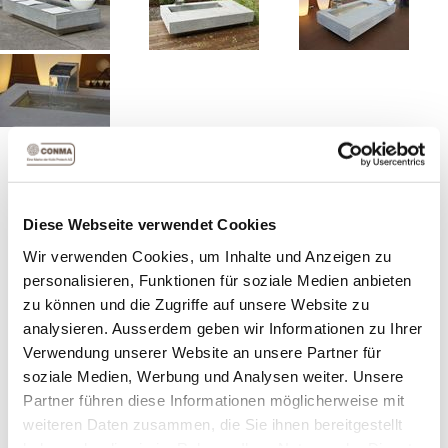
Die ideale Höhe des Betonbrunnens eignet sich auch
hervorragend als Sitzfläche und lädt zum Verweilen ein.
Dieses Modell besticht durch klare Linien, zeitloses
Design und hochwertige Materialien.
Diese Webseite verwendet Cookies
Wir verwenden Cookies, um Inhalte und Anzeigen zu
Artikelnummer:
21900
personalisieren, Funktionen für soziale Medien anbieten
zu können und die Zugriffe auf unsere Website zu
analysieren. Ausserdem geben wir Informationen zu Ihrer
Grösse
Verwendung unserer Website an unsere Partner für
soziale Medien, Werbung und Analysen weiter. Unsere
Partner führen diese Informationen möglicherweise mit
Versandkosten
*
weiteren Daten zusammen, die Sie ihnen bereitgestellt
haben oder die sie im Rahmen Ihrer Nutzung der Dienste