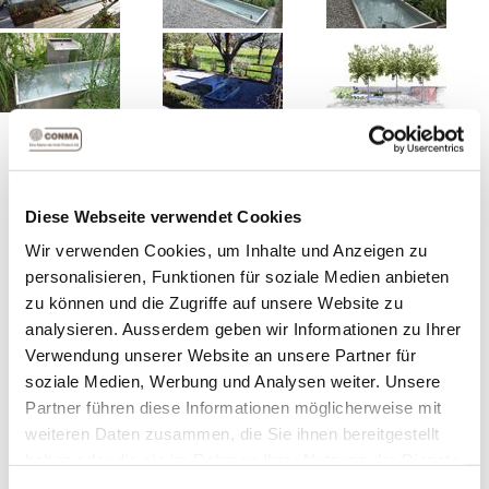
Brunnen-Modell Riva D, bei dieser Variante stehen die
zwei Becken in der Ecke längs nebeneinander. Sie können
zwischen Stahl, Chromstahl und Pulverbeschichtung
auswählen.
Diese Webseite verwendet Cookies
Wir verwenden Cookies, um Inhalte und Anzeigen zu
Artikelnummer:
21142
personalisieren, Funktionen für soziale Medien anbieten
zu können und die Zugriffe auf unsere Website zu
analysieren. Ausserdem geben wir Informationen zu Ihrer
Grösse
Verwendung unserer Website an unsere Partner für
soziale Medien, Werbung und Analysen weiter. Unsere
Partner führen diese Informationen möglicherweise mit
Ausführung
weiteren Daten zusammen, die Sie ihnen bereitgestellt
haben oder die sie im Rahmen Ihrer Nutzung der Dienste
gesammelt haben.