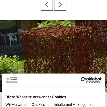
Die Säulen aus geflochtenem Draht eignen sich gut als
Diese Webseite verwendet Cookies
Gartendekoration und lassen sich auch mit weiteren
Wir verwenden Cookies, um Inhalte und Anzeigen zu