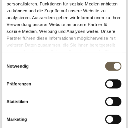
Rost-Objekten kombinieren.
personalisieren, Funktionen für soziale Medien anbieten
zu können und die Zugriffe auf unsere Website zu
Artikelnummer:
13203
analysieren. Ausserdem geben wir Informationen zu Ihrer
Verwendung unserer Website an unsere Partner für
soziale Medien, Werbung und Analysen weiter. Unsere
Grösse
Partner führen diese Informationen möglicherweise mit
weiteren Daten zusammen, die Sie ihnen bereitgestellt
haben oder die sie im Rahmen Ihrer Nutzung der Dienste
Ausführung
gesammelt haben.
Einwilligungsauswahl
Notwendig
Versandkosten
Präferenzen
Statistiken
Alter Preis:
CHF 790.00
Marketing
Preis:
CHF 474.00