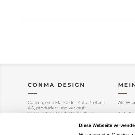
CONMA DESIGN
MEI
Conma, eine Marke der Kolb Protech
Als Wie
AG, produziert und verkauft
hochwertige Produkte für Ihren
Aufträg
Garten aber auch Innendekoration.
Diese Webseite verwende
Adresse
Wir verwenden Cookies, um