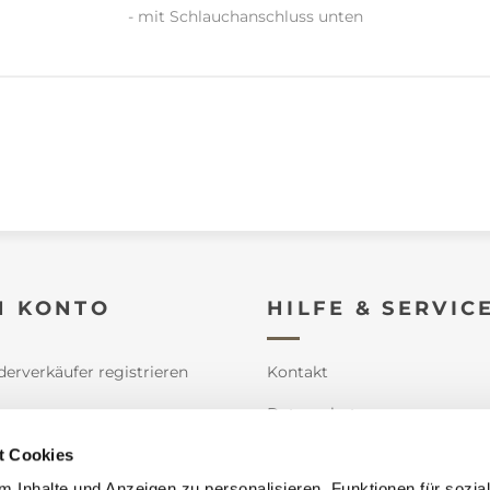
- mit Schlauchanschluss unten
N KONTO
HILFE & SERVIC
derverkäufer registrieren
Kontakt
e
Datenschutz
t Cookies
n
Impressum
 Inhalte und Anzeigen zu personalisieren, Funktionen für sozia