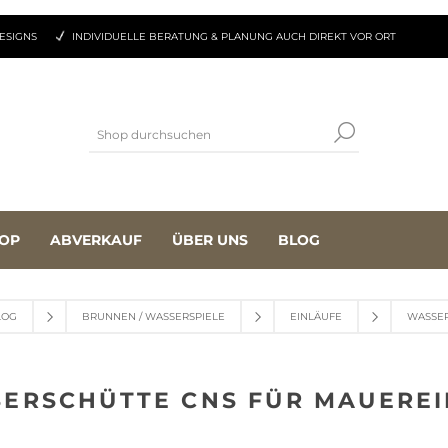
ESIGNS
INDIVIDUELLE BERATUNG & PLANUNG AUCH DIREKT VOR ORT
OP
ABVERKAUF
ÜBER UNS
BLOG
LOG
BRUNNEN / WASSERSPIELE
EINLÄUFE
WASSER
ERSCHÜTTE CNS FÜR MAUERE