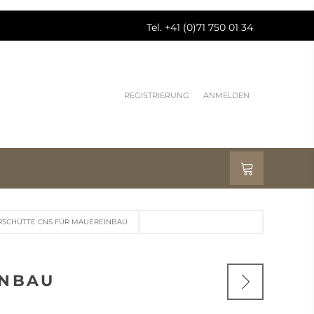
Tel. +41 (0)71 750 01 34
REGISTRIERUNG
ANMELDEN
SCHÜTTE CNS FÜR MAUEREINBAU
INBAU