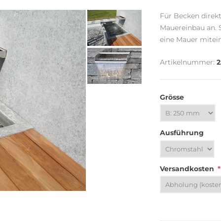
Für Becken direkt
Mauereinbau an. 
eine Mauer mitei
Artikelnummer:
2
Grösse
Ausführung
Versandkosten
*