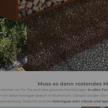
Muss es denn rostendes Me
h können wir für Sie auch das gewünschte Holzlager
in allen Fa
en wir diese Holzlager jedoch in Aluminium. Danach werden Sie
nanwendung. Dadurch sind die
Holzregale sehr robust und spe