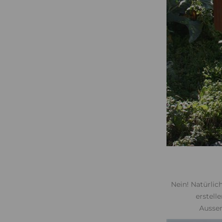
Nein! Natürlic
erstell
Ausse