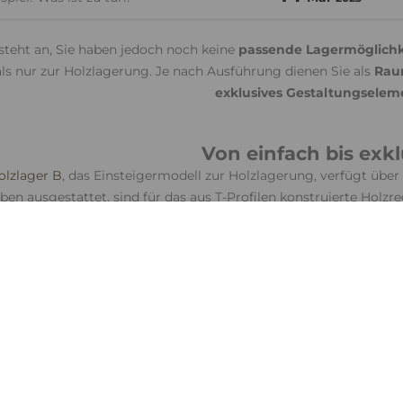
 steht an, Sie haben jedoch noch keine
passende Lagermöglichk
 als nur zur Holzlagerung. Je nach Ausführung dienen Sie als
Raum
exklusives Gestaltungselem
Von einfach bis exkl
olzlager B
, das Einsteigermodell zur Holzlagerung, verfügt über
en ausgestattet, sind für das aus T-Profilen konstruierte Holz
och einen Beitrag zur Biodiversität leisten? Optional gibt es ei
begrünen können.