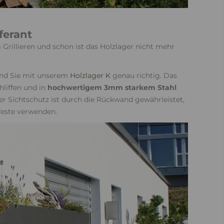
ferant
 Grillieren und schon ist das Holzlager nicht mehr
ind Sie mit unserem
Holzlager K
genau richtig. Das
hliffen und in
hochwertigem 3mm starkem Stahl
er Sichtschutz ist durch die Rückwand gewährleistet,
lfeste verwenden.