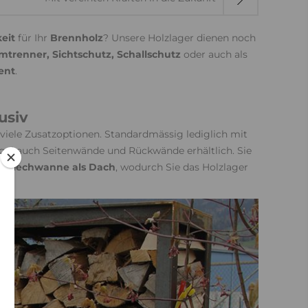
eit
für Ihr
Brennholz
? Unsere Holzlager dienen noch
trenner, Sichtschutz, Schallschutz
oder auch als
ent
.
usiv
 viele Zusatzoptionen. Standardmässig lediglich mit
regal auch Seitenwände und Rückwände erhältlich. Sie
ne
Blechwanne als Dach
, wodurch Sie das Holzlager