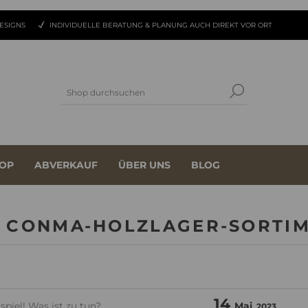
ESIGNS
INDIVIDUELLE BERATUNG & PLANUNG AUCH DIREKT VOR ORT
OP
ABVERKAUF
ÜBER UNS
BLOG
 CONMA-HOLZLAGER-SORTI
14
piel! Was ist zu tun?
Mai
2023