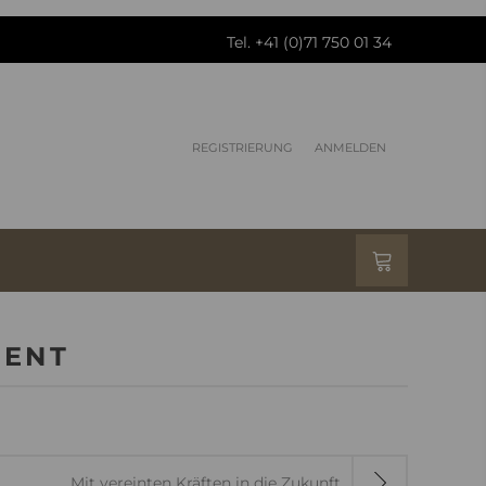
Tel. +41 (0)71 750 01 34
REGISTRIERUNG
ANMELDEN
MENT
Mit vereinten Kräften in die Zukunft