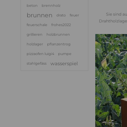
beton
brennholz
Sie sind 
brunnen
drato
feuer
Drahtholzlage
feuerschale
frohes2022
grillieren
holzbrunnen
holzlager
pflanzentrog
pizzaofen luigi4
pumpe
wasserspiel
stahlgefäss