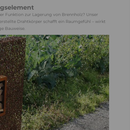
ungselement
der Funktion zur Lagerung von Brennholz? Unser
rstellte Drahtkörper schafft ein Raumgefühl – wirkt
ige Bauweise.