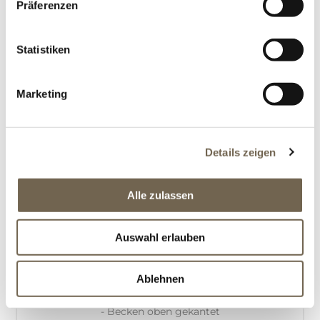
Präferenzen
CHF 7'370.00
Statistiken
Marketing
Details zeigen
BESCHREIBUNG
Alle zulassen
OFFERTANFRAGE
Auswahl erlauben
Produkinformation:
Ablehnen
- zwei Becken in der Ecke übereinander gestellt
- Becken oben gekantet