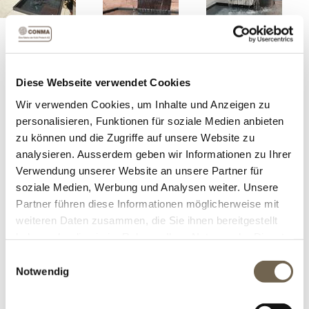
Zwei Becken in der Ecke übereinander gestellt mit
Schütte für Mauereinbau. Sie können zwischen Stahl,
Chromstahl und Pulverbeschichtung auswählen.
Diese Webseite verwendet Cookies
Artikelnummer:
21125
Wir verwenden Cookies, um Inhalte und Anzeigen zu
personalisieren, Funktionen für soziale Medien anbieten
zu können und die Zugriffe auf unsere Website zu
Grösse
analysieren. Ausserdem geben wir Informationen zu Ihrer
Verwendung unserer Website an unsere Partner für
soziale Medien, Werbung und Analysen weiter. Unsere
Ausführung
Partner führen diese Informationen möglicherweise mit
weiteren Daten zusammen, die Sie ihnen bereitgestellt
haben oder die sie im Rahmen Ihrer Nutzung der Dienste
Versandkosten
*
gesammelt haben.
Einwilligungsauswahl
Notwendig