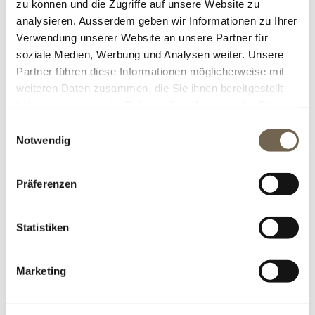
zu können und die Zugriffe auf unsere Website zu
analysieren. Ausserdem geben wir Informationen zu Ihrer
Verwendung unserer Website an unsere Partner für
soziale Medien, Werbung und Analysen weiter. Unsere
Partner führen diese Informationen möglicherweise mit
weiteren Daten zusammen, die Sie ihnen bereitgestellt
haben oder die sie im Rahmen Ihrer Nutzung der Dienste
gesammelt haben.
Einwilligungsauswahl
Notwendig
DRAHTWAND ZUM EINBETONIEREN, ROH
Präferenzen
Die handgefertigte Drahtwand eignet sich gut als
Sichtschutz, als Kombinationselement oder auch
Statistiken
als Einzelstück im Garten platziert.
Marketing
ZUM PRODUKT