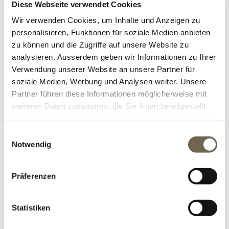
Diese Webseite verwendet Cookies
Wir verwenden Cookies, um Inhalte und Anzeigen zu
personalisieren, Funktionen für soziale Medien anbieten
Anzeige
zu können und die Zugriffe auf unsere Website zu
pro Seite
analysieren. Ausserdem geben wir Informationen zu Ihrer
Verwendung unserer Website an unsere Partner für
soziale Medien, Werbung und Analysen weiter. Unsere
Partner führen diese Informationen möglicherweise mit
weiteren Daten zusammen, die Sie ihnen bereitgestellt
haben oder die sie im Rahmen Ihrer Nutzung der Dienste
gesammelt haben.
Einwilligungsauswahl
Notwendig
MONTAGE FEUERSTELLE
Präferenzen
Grössere Feuerstellen werden mittels Kran auf die
Statistiken
vorbereitete Fundamente versetzt und
verschraubt. Unsere Spezialisten übernehmen das
gerne für Sie.