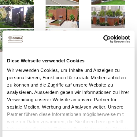
Unsere hochwertigen Stahlplatten bieten vielseitige
Diese Webseite verwendet Cookies
Einsatzmöglichkeiten, sei es als moderne
Wir verwenden Cookies, um Inhalte und Anzeigen zu
Sichtschutzelemente oder als gestalterisches Element.
personalisieren, Funktionen für soziale Medien anbieten
Entdecken Sie die Vielseitigkeit von Stahlplatten und
zu können und die Zugriffe auf unsere Website zu
schaffen Sie eine harmonische Verbindung zwischen
analysieren. Ausserdem geben wir Informationen zu Ihrer
Funktionalität und Ästhetik in Ihrem Garten.
Verwendung unserer Website an unsere Partner für
soziale Medien, Werbung und Analysen weiter. Unsere
Artikelnummer:
55101
Partner führen diese Informationen möglicherweise mit
weiteren Daten zusammen, die Sie ihnen bereitgestellt
haben oder die sie im Rahmen Ihrer Nutzung der Dienste
Grösse
gesammelt haben.