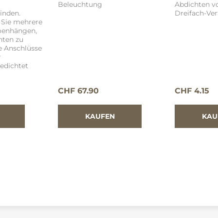
Beleuchtung
Abdichten v
inden.
Dreifach-Vert
 Sie mehrere
menhängen,
hten zu
e Anschlüsse
r
edichtet
CHF 67.90
CHF 4.15