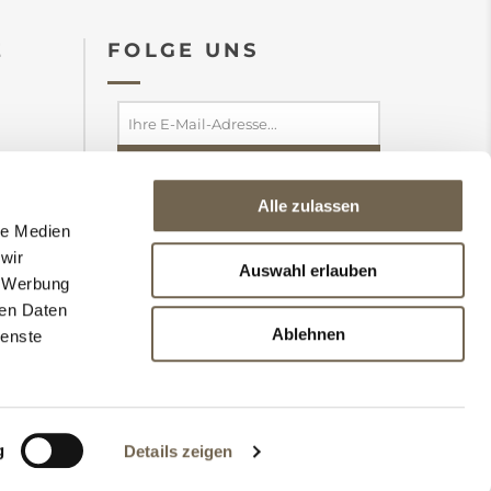
E
FOLGE UNS
Alle zulassen
abonnieren
abbestellen
le Medien
Ich stimme den
wir
zu
Datenschutzbedingungen
Auswahl erlauben
, Werbung
ren Daten
Ablehnen
ienste
ehalten.
g
Details zeigen