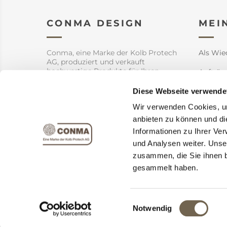
CONMA DESIGN
MEI
Conma, eine Marke der Kolb Protech
Als Wie
AG, produziert und verkauft
hochwertige Produkte für Ihren
Aufträg
Garten aber auch Innendekoration.
Adresse
Diese Webseite verwende
Wir verwenden Cookies, um
Warenk
anbieten zu können und di
Versand
Informationen zu Ihrer Ve
und Analysen weiter. Unse
zusammen, die Sie ihnen b
gesammelt haben.
Einwilligungsauswahl
Powere
Notwendig