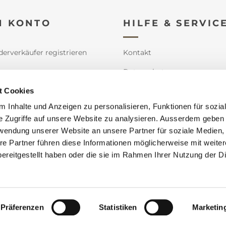
N KONTO
HILFE & SERVIC
derverkäufer registrieren
Kontakt
e
Datenschutz
n
Impressum
t Cookies
 Inhalte und Anzeigen zu personalisieren, Funktionen für sozia
orb
AGB
e Zugriffe auf unsere Website zu analysieren. Ausserdem geben 
informationen
Sitemap
rwendung unserer Website an unsere Partner für soziale Medien
re Partner führen diese Informationen möglicherweise mit weite
ereitgestellt haben oder die sie im Rahmen Ihrer Nutzung der D
d by
nopCommerce
Copyright © 2026 Kolb Protech AG. Alle Rechte vorb
Präferenzen
Statistiken
Marketin