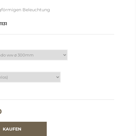
ngförmigen Beleuchtung
1131
0