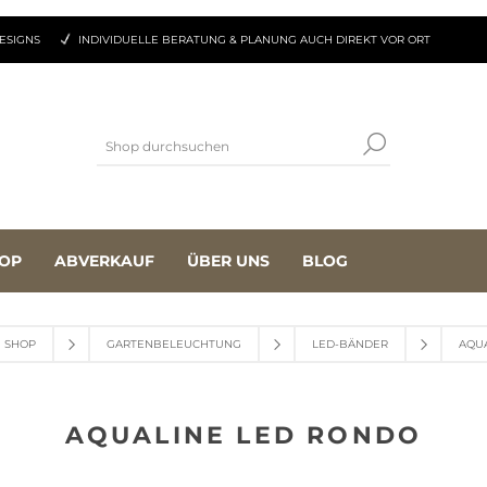
ESIGNS
INDIVIDUELLE BERATUNG & PLANUNG AUCH DIREKT VOR ORT
OP
ABVERKAUF
ÜBER UNS
BLOG
SHOP
GARTENBELEUCHTUNG
LED-BÄNDER
AQU
AQUALINE LED RONDO