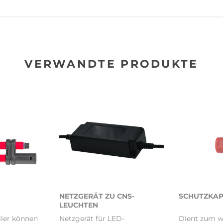
VERWANDTE PRODUKTE
NETZGERÄT ZU CNS-
SCHUTZKA
LEUCHTEN
iler können
Netzgerät für LED-
Dient zum w