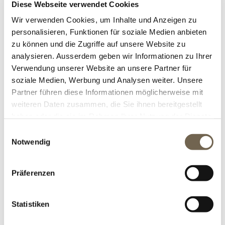
Diese Webseite verwendet Cookies
Wir verwenden Cookies, um Inhalte und Anzeigen zu
personalisieren, Funktionen für soziale Medien anbieten
Anzeige
zu können und die Zugriffe auf unsere Website zu
pro Seite
analysieren. Ausserdem geben wir Informationen zu Ihrer
Verwendung unserer Website an unsere Partner für
soziale Medien, Werbung und Analysen weiter. Unsere
Partner führen diese Informationen möglicherweise mit
weiteren Daten zusammen, die Sie ihnen bereitgestellt
haben oder die sie im Rahmen Ihrer Nutzung der Dienste
gesammelt haben.
Einwilligungsauswahl
Notwendig
MONTAGE SICHTSCHUTZ
Präferenzen
Der von Ihnen gewählte Sichtschutz sollte
Statistiken
fachgerecht montiert werden. Unsere Mitarbeiter
und Partnerfirma sind gerne bereit dies zu
übernehmen.