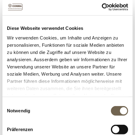
inegrierten Holzlager bietet einen tollen Anblick
und nahe einem Feuerplatz positioniert, das Holz
schnell zur Hand. Der Holzlagereinsatz ist hinten
offen oder geschlossen erhältlich.
Diese Webseite verwendet Cookies
Wir verwenden Cookies, um Inhalte und Anzeigen zu
ZUM PRODUKT
personalisieren, Funktionen für soziale Medien anbieten
zu können und die Zugriffe auf unsere Website zu
analysieren. Ausserdem geben wir Informationen zu Ihrer
Verwendung unserer Website an unsere Partner für
soziale Medien, Werbung und Analysen weiter. Unsere
Partner führen diese Informationen möglicherweise mit
weiteren Daten zusammen, die Sie ihnen bereitgestellt
haben oder die sie im Rahmen Ihrer Nutzung der Dienste
gesammelt haben.
Einwilligungsauswahl
Notwendig
DRAHTHOLZLAGER TYP 500/1550
Präferenzen
Das Holzlager in Kombination mit dem