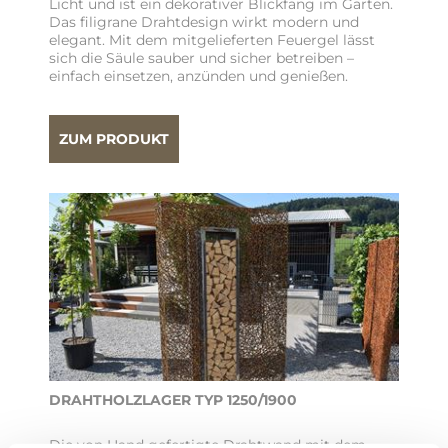
Licht und ist ein dekorativer Blickfang im Garten.
Das filigrane Drahtdesign wirkt modern und
elegant. Mit dem mitgelieferten Feuergel lässt
sich die Säule sauber und sicher betreiben –
einfach einsetzen, anzünden und genießen.
ZUM PRODUKT
DRAHTHOLZLAGER TYP 1250/1900
Die von Hand gefertigte Drahtwand mit dem