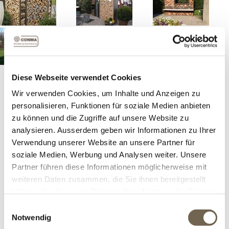
Unser Holzlager B dient nicht nur als Aufbewahrung für
Diese Webseite verwendet Cookies
Ihr Holz, sondern kann zugleich auch als Sichtschutz
Wir verwenden Cookies, um Inhalte und Anzeigen zu
verwendet werden.
personalisieren, Funktionen für soziale Medien anbieten
zu können und die Zugriffe auf unsere Website zu
Artikelnummer:
36101
analysieren. Ausserdem geben wir Informationen zu Ihrer
Verwendung unserer Website an unsere Partner für
soziale Medien, Werbung und Analysen weiter. Unsere
Grösse
Partner führen diese Informationen möglicherweise mit
weiteren Daten zusammen, die Sie ihnen bereitgestellt
haben oder die sie im Rahmen Ihrer Nutzung der Dienste
Ausführung
gesammelt haben.
Einwilligungsauswahl
Notwendig