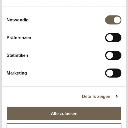
haben oder die sie im Rahmen Ihrer Nutzung der Dienste
gesammelt haben.
Einwilligungsauswahl
Notwendig
DRAHTKUGEL TYP "WOLLKNÄUEL"
FEUERVERZINKT UND PULVERBESCHICHTET
Unsere handgefertigten Drahtkugeln sind ein
Präferenzen
Blickfang und eignen sich auch als
Gartendekoration.
Statistiken
ZUM PRODUKT
Marketing
Details zeigen
Alle zulassen