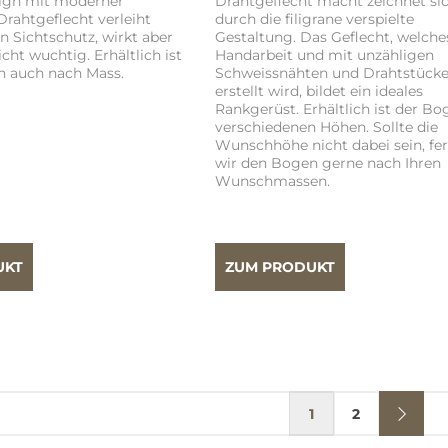
sign mit moderner
Drahtgeflecht macht zeichnet si
Drahtgeflecht verleiht
durch die filigrane verspielte
n Sichtschutz, wirkt aber
Gestaltung. Das Geflecht, welche
icht wuchtig. Erhältlich ist
Handarbeit und mit unzähligen
h auch nach Mass.
Schweissnähten und Drahtstück
erstellt wird, bildet ein ideales
Rankgerüst. Erhältlich ist der Bo
verschiedenen Höhen. Sollte die
Wunschhöhe nicht dabei sein, fe
wir den Bogen gerne nach Ihren
Wunschmassen.
UKT
ZUM PRODUKT
1
2