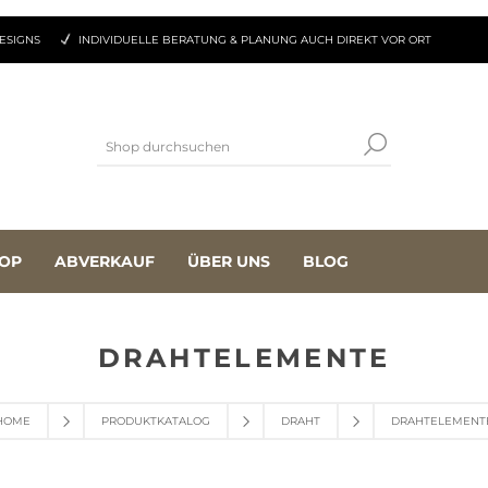
ESIGNS
INDIVIDUELLE BERATUNG & PLANUNG AUCH DIREKT VOR ORT
OP
ABVERKAUF
ÜBER UNS
BLOG
DRAHTELEMENTE
HOME
PRODUKTKATALOG
DRAHT
DRAHTELEMENT