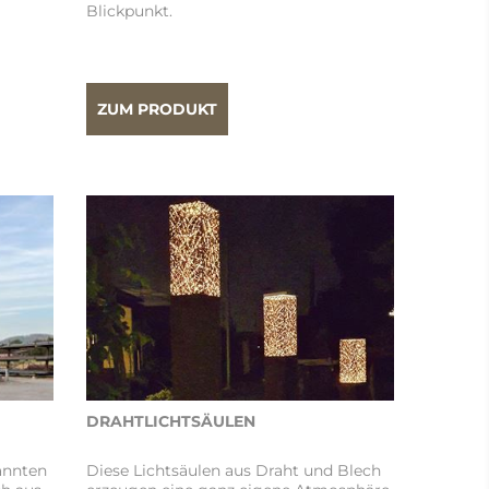
Blickpunkt.
ZUM PRODUKT
DRAHTLICHTSÄULEN
annten
Diese Lichtsäulen aus Draht und Blech