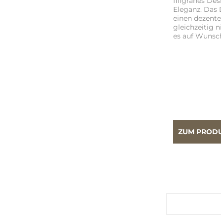
filigranes De
Eleganz. Das 
einen dezente
gleichzeitig n
es auf Wunsc
ZUM PROD