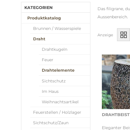
KATEGORIEN
Das filigrane, 
Aussenbereich.
Produktkatalog
Brunnen / Wasserspiele
Anzeige
Draht
Drahtkugeln
Feuer
Drahtelemente
Sichtschutz
Im Haus
Weihnachtsartikel
Feuerstellen / Holzlager
DRAHTBEIST
Sichtschutz/Zaun
Eleganter Beis