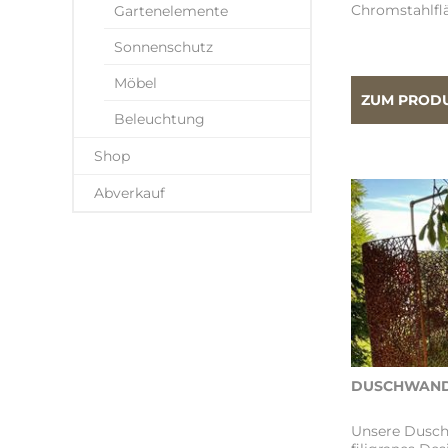
Chromstahlfl
Gartenelemente
Sonnenschutz
Möbel
ZUM PROD
Beleuchtung
Shop
Abverkauf
DUSCHWAND
Unsere Dusch