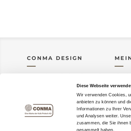
CONMA DESIGN
MEI
Conma, eine Marke der Kolb Protech
Als Wie
AG, produziert und verkauft
Diese Webseite verwende
hochwertige Produkte für Ihren
Aufträg
Garten aber auch Innendekoration.
Wir verwenden Cookies, um
Adresse
anbieten zu können und di
Warenk
Informationen zu Ihrer Ve
und Analysen weiter. Unse
Versand
zusammen, die Sie ihnen b
gesammelt haben.