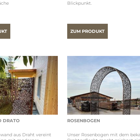
äche
Blickpunkt.
UKT
ZUM PRODUKT
 DRATO
ROSENBOGEN
wand aus Draht vereint
Unser Rosenbogen mit dem bek