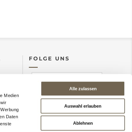
E
FOLGE UNS
Alle zulassen
le Medien
wir
abonnieren
abbestellen
Auswahl erlauben
Ich stimme den
, Werbung
zu
Datenschutzbedingungen
ren Daten
Ablehnen
ienste