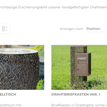
durchlässige Erscheinungsbild unserer handgefertigten Drahtelem
Position
Anzeigen nach
ELLTISCH
DRAHTBRIEFKASTEN VAR. 1
telltisch mit
Briefkasten in Drahtoptik, sicher 