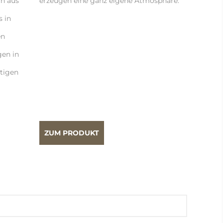
ch aus
erzeugen eine ganz eigene Atmosphäre.
s in
en
gen in
rtigen
ZUM PRODUKT