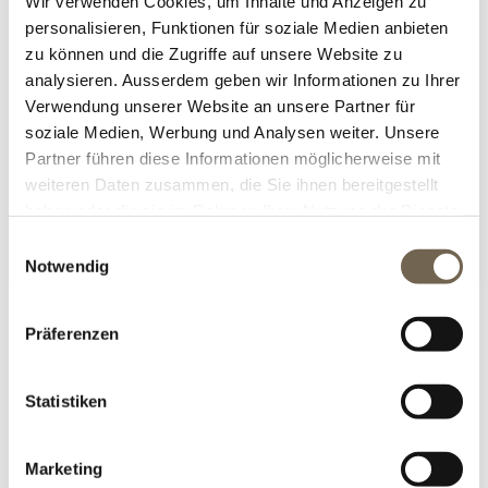
Wir verwenden Cookies, um Inhalte und Anzeigen zu
DAS CONMA-HOLZLAGER-
Mai
SORTIMENT
personalisieren, Funktionen für soziale Medien anbieten
2023
zu können und die Zugriffe auf unsere Website zu
analysieren. Ausserdem geben wir Informationen zu Ihrer
Welche Möglichkeiten gibt es? Was
Verwendung unserer Website an unsere Partner für
gibt es zu beachten?
soziale Medien, Werbung und Analysen weiter. Unsere
Partner führen diese Informationen möglicherweise mit
holzlager
,
brennholz
,
grillieren
Tags:
weiteren Daten zusammen, die Sie ihnen bereitgestellt
Kommentare (0)
haben oder die sie im Rahmen Ihrer Nutzung der Dienste
DETAILS
gesammelt haben.
Einwilligungsauswahl
Kategorien:
Aktuelles
,
Ideen
,
Gestaltung
Notwendig
Präferenzen
BLOG SUCHE
Statistiken
KATEGORIEN
Marketing
BLOG ARCHIV