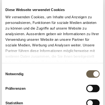
Jul
2017
Diese Webseite verwendet Cookies
Wir verwenden Cookies, um Inhalte und Anzeigen zu
personalisieren, Funktionen für soziale Medien anbieten
zu können und die Zugriffe auf unsere Website zu
analysieren. Ausserdem geben wir Informationen zu Ihrer
Verwendung unserer Website an unsere Partner für
VORHER-NACHHER
soziale Medien, Werbung und Analysen weiter. Unsere
Partner führen diese Informationen möglicherweise mit
Sitzplatz mit Wasser
weiteren Daten zusammen, die Sie ihnen bereitgestellt
haben oder die sie im Rahmen Ihrer Nutzung der Dienste
Tags:
gesammelt haben.
garten
,
gartenplanung
,
wasserspiel
,
brunnen
Einwilligungsauswahl
Notwendig
,
gestaltung
DETAILS
Kategorien:
Ideen
,
Gestaltung
,
Planung
Präferenzen
Statistiken