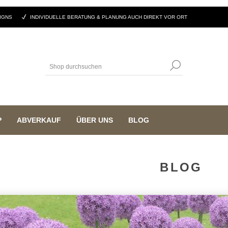
IGNS
INDIVIDUELLE BERATUNG & PLANUNG AUCH DIREKT VOR ORT
P
ABVERKAUF
ÜBER UNS
BLOG
BLOG