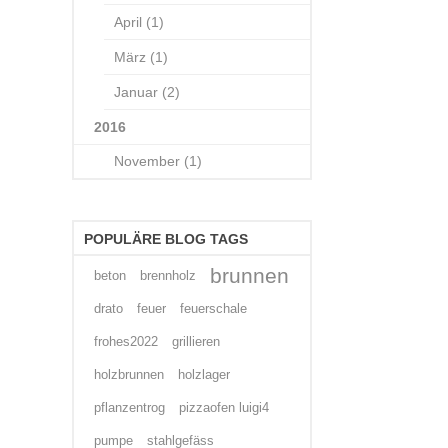
April (1)
März (1)
Januar (2)
2016
November (1)
POPULÄRE BLOG TAGS
brunnen
beton
brennholz
drato
feuer
feuerschale
frohes2022
grillieren
holzbrunnen
holzlager
pflanzentrog
pizzaofen luigi4
pumpe
stahlgefäss