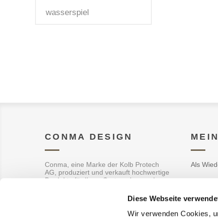
wasserspiel
CONMA DESIGN
MEI
Conma, eine Marke der Kolb Protech
Als Wied
AG, produziert und verkauft hochwertige
Produkte für Ihren Garten aber auch
Aufträge
Innendekoration.
Diese Webseite verwende
Adresse
Wir verwenden Cookies, um
Warenko