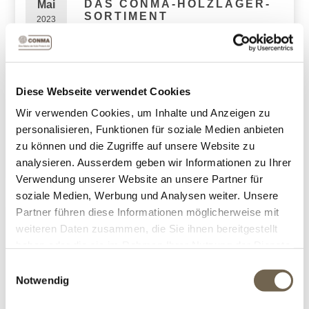
DAS CONMA-HOLZLAGER-
Mai
SORTIMENT
2023
Welche Möglichkeiten gibt es? Was
gibt es zu beachten?
Diese Webseite verwendet Cookies
holzlager
,
brennholz
,
grillieren
Tags:
Wir verwenden Cookies, um Inhalte und Anzeigen zu
Kommentare (0)
personalisieren, Funktionen für soziale Medien anbieten
DETAILS
zu können und die Zugriffe auf unsere Website zu
Kategorien:
Aktuelles
,
Ideen
,
Gestaltung
analysieren. Ausserdem geben wir Informationen zu Ihrer
Verwendung unserer Website an unsere Partner für
soziale Medien, Werbung und Analysen weiter. Unsere
Partner führen diese Informationen möglicherweise mit
29
weiteren Daten zusammen, die Sie ihnen bereitgestellt
NEUE FEUERSCHALEN!
Mär
haben oder die sie im Rahmen Ihrer Nutzung der Dienste
2022
gesammelt haben.
Einwilligungsauswahl
Neue Feuerschale drato amore und
Notwendig
sfera im Sortiment!