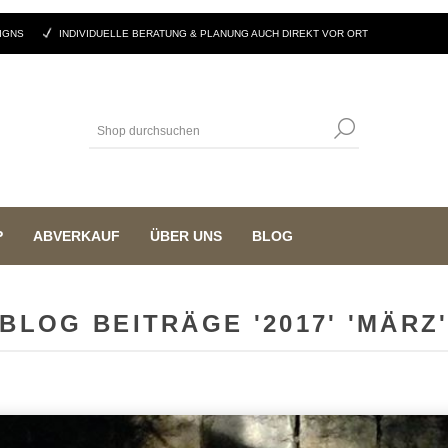
IGNS
INDIVIDUELLE BERATUNG & PLANUNG AUCH DIREKT VOR ORT
P
ABVERKAUF
ÜBER UNS
BLOG
BLOG BEITRÄGE '2017' 'MÄRZ