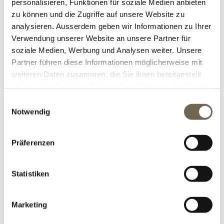
personalisieren, Funktionen für soziale Medien anbieten
AUF EIN GUTES 2022
Jan
zu können und die Zugriffe auf unsere Website zu
2022
analysieren. Ausserdem geben wir Informationen zu Ihrer
Auf ein gutes 2022
Verwendung unserer Website an unsere Partner für
soziale Medien, Werbung und Analysen weiter. Unsere
frohes2022
,
pizzaofen luigi4
Tags:
Partner führen diese Informationen möglicherweise mit
Kommentare (0)
weiteren Daten zusammen, die Sie ihnen bereitgestellt
DETAILS
haben oder die sie im Rahmen Ihrer Nutzung der Dienste
Kategorien:
Aktuelles
gesammelt haben.
Einwilligungsauswahl
Notwendig
Präferenzen
BLOG SUCHE
Statistiken
KATEGORIEN
BLOG ARCHIV
Marketing
POPULÄRE BLOG TAGS