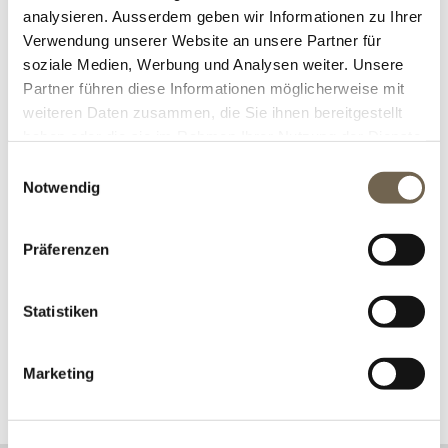
2021
analysieren. Ausserdem geben wir Informationen zu Ihrer
Verwendung unserer Website an unsere Partner für
Halbkugelbrunnen Sfera neu!
soziale Medien, Werbung und Analysen weiter. Unsere
Partner führen diese Informationen möglicherweise mit
Kommentare (0)
weiteren Daten zusammen, die Sie ihnen bereitgestellt
DETAILS
haben oder die sie im Rahmen Ihrer Nutzung der Dienste
gesammelt haben.
Einwilligungsauswahl
Notwendig
BLOG SUCHE
Präferenzen
KATEGORIEN
Statistiken
BLOG ARCHIV
POPULÄRE BLOG TAGS
Marketing